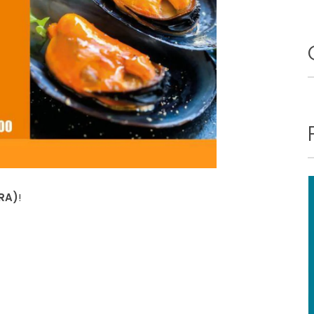
RA)
!