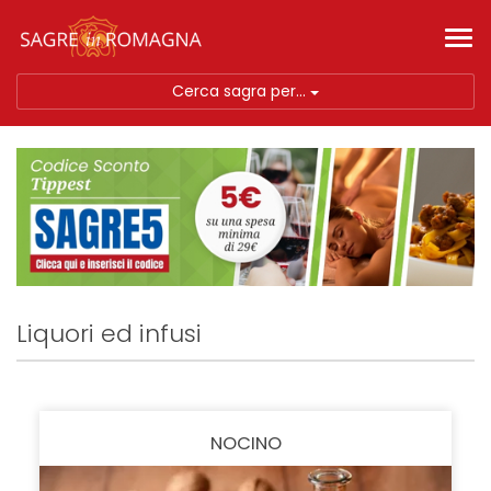
Tog
nav
Cerca sagra per...
Liquori ed infusi
NOCINO