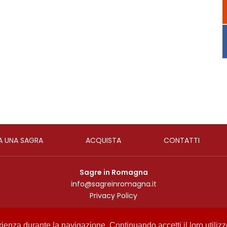
A UNA SAGRA
ACQUISTA
CONTATTI
Sagre in Romagna
info@sagreinromagna.it
Privacy Policy
Copyright 2017
by Media Consulting
erienza durante la navigazione. Continuando accetti il loro utiliz