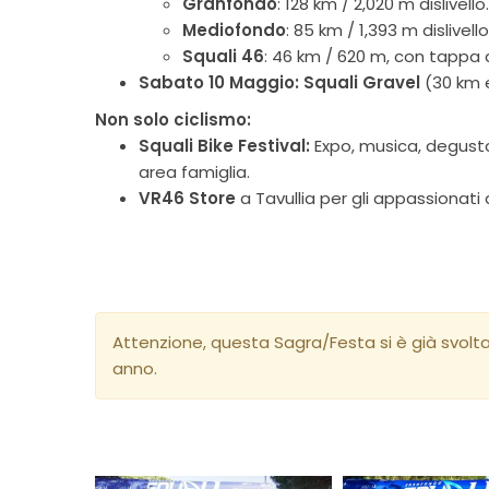
Granfondo
: 128 km / 2,020 m dislivello.
Mediofondo
: 85 km / 1,393 m dislivello
Squali 46
: 46 km / 620 m, con tappa a
Sabato 10 Maggio:
Squali Gravel
(30 km e
Non solo ciclismo:
Squali Bike Festival:
Expo, musica, degustaz
area famiglia.
VR46 Store
a Tavullia per gli appassionati 
Attenzione, questa Sagra/Festa si è già svolt
anno.