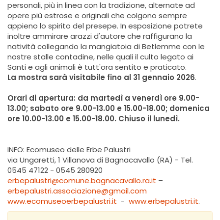
personali, più in linea con la tradizione, alternate ad
opere più estrose e originali che colgono sempre
appieno lo spirito del presepe. In esposizione potrete
inoltre ammirare arazzi d'autore che raffigurano la
natività collegando la mangiatoia di Betlemme con le
nostre stalle contadine, nelle quali il culto legato ai
Santi e agli animali è tutt'ora sentito e praticato.
La mostra sarà visitabile fino al 31 gennaio 2026
.
Orari di apertura: da martedì a venerdì ore 9.00-
13.00; sabato ore 9.00-13.00 e 15.00-18.00; domenica
ore 10.00-13.00 e 15.00-18.00. Chiuso il lunedì.
INFO: Ecomuseo delle Erbe Palustri
via Ungaretti, 1 Villanova di Bagnacavallo (RA) - Tel.
0545 47122 - 0545 280920
erbepalustri@comune.bagnacavallo.ra.it
–
erbepalustri.associazione@gmail.com
www.ecomuseoerbepalustri.it
-
www.erbepalustri.it
.