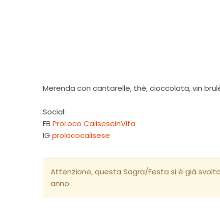
Merenda con cantarelle, thè, cioccolata, vin brul
Social:
FB
ProLoco CaliseseInVita
IG
prolococalisese
Attenzione, questa Sagra/Festa si è già svolt
anno.