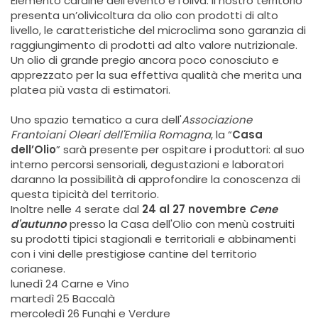
Elemento cardine dell’evento è l’oliva: il nostro territorio
presenta un’olivicoltura da olio con prodotti di alto
livello, le caratteristiche del microclima sono garanzia di
raggiungimento di prodotti ad alto valore nutrizionale.
Un olio di grande pregio ancora poco conosciuto e
apprezzato per la sua effettiva qualità che merita una
platea più vasta di estimatori.
Uno spazio tematico a cura dell'
Associazione
Frantoiani Oleari dell'Emilia Romagna
, la “
Casa
dell’Olio
” sarà presente per ospitare i produttori: al suo
interno percorsi sensoriali, degustazioni e laboratori
daranno la possibilità di approfondire la conoscenza di
questa tipicità del territorio.
Inoltre nelle 4 serate dal
24 al 27 novembre
Cene
d'autunno
presso la Casa dell'Olio con menù costruiti
su prodotti tipici stagionali e territoriali e abbinamenti
con i vini delle prestigiose cantine del territorio
corianese.
lunedì 24 Carne e Vino
martedì 25 Baccalà
mercoledì 26 Funghi e Verdure