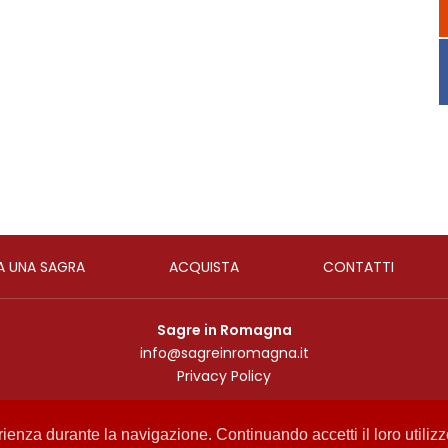
A UNA SAGRA
ACQUISTA
CONTATTI
Sagre in Romagna
info@sagreinromagna.it
Privacy Policy
Copyright 2017
by Media Consulting
erienza durante la navigazione. Continuando accetti il loro utiliz