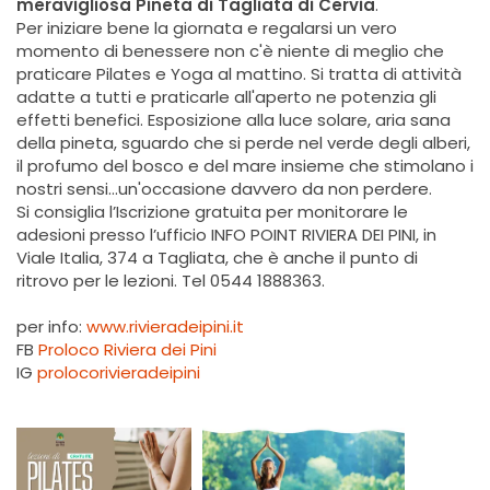
meravigliosa Pineta di Tagliata di Cervia
.
Per iniziare bene la giornata e regalarsi un vero
momento di benessere non c'è niente di meglio che
praticare Pilates e Yoga al mattino. Si tratta di attività
adatte a tutti e praticarle all'aperto ne potenzia gli
effetti benefici. Esposizione alla luce solare, aria sana
della pineta, sguardo che si perde nel verde degli alberi,
il profumo del bosco e del mare insieme che stimolano i
nostri sensi...un'occasione davvero da non perdere.
Si consiglia l’Iscrizione gratuita per monitorare le
adesioni presso l’ufficio INFO POINT RIVIERA DEI PINI, in
Viale Italia, 374 a Tagliata, che è anche il punto di
ritrovo per le lezioni. Tel 0544 1888363.
per info:
www.rivieradeipini.it
FB
Proloco Riviera dei Pini
IG
prolocorivieradeipini